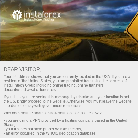
Экономикалық күнтізбе
DEAR VISITOR,
Your IP address shows that you are currently located in the USA. If you are a
resident of the United States, you are prohibited from using the services of
Day
Ағымдағы апта
Келесі апта
InstaFintech Group including online trading, online transfers,
deposit/withdrawal of funds, etc.
If you think you are seeing this message by mistake and your location is not
(UTC 0)
the US, kindly proceed to the website. Otherwise, you must leave the website
in order to comply with government restrictions.
Why does your IP address show your location as the USA?
- you are using a VPN provided by a hosting company based in the United
States;
авг
авг
авг
авг
авг
авг
- your IP does not have proper WHOIS records;
- an error occurred in the WHOIS geolocation database.