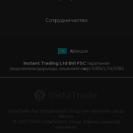
Сотрудничество
Қазақша
Instant Trading Ltd BVI FSC
тарапынан
лицензияландырылды, лицензия нөмірі SIBA/L/14/1082
InstaTrade бұл InstaFintech Group-тың тіркелген сауда
белгісі.
© 2007-2026 InstaFintech Group. Барлық құқықтар
қорғалған.