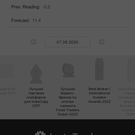
Prev. Reading:
-0.2
Forecast:
11.4
ший ECN-
Лучшая
Лучший
Best Broker /
ИнстаТр
кер 2017
торговая
Форекс-
International
«Сам
платформа
брокер по
Investor
инновац
для InstaCopy
итогам
Awards 2022
Форек
2017
саммита
брокер 2
Forex Traders
по вер
Dubai–2023
GBM