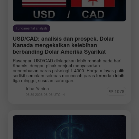
Fundamental analysis
Yanina Irina
Klishi Samir
Bawulski
USD/CAD: analisis dan prospek. Dolar
Kanada mengekalkan kelebihan
berbanding Dolar Amerika Syarikat
Pasangan USD/CAD diniagakan lebih rendah pada hari
Khamis, dengan pihak penjual menyasarkan
penembusan paras psikologi 1.4000. Harga minyak pulih
sedikit semalam selepas mencecah paras terendah lebih
tiga minggu, susulan serangan.
Irina Yanina
1078
06:39 2026-08-06 UTC--4