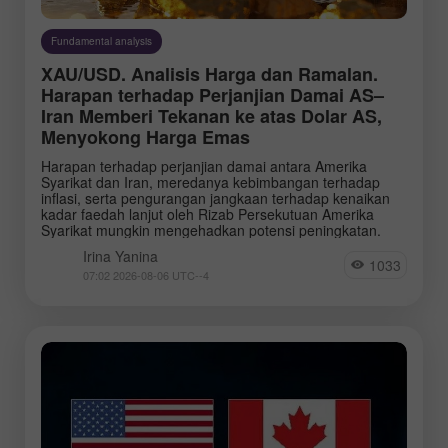
Instruments:
Fundamental analysis
EURUSD
GBPUSD
XAU/USD. Analisis Harga dan Ramalan.
USDCHF
USDCAD
Harapan terhadap Perjanjian Damai AS–
Iran Memberi Tekanan ke atas Dolar AS,
USDJPY
AUDUSD
Menyokong Harga Emas
GBPJPY
EURGBP
Harapan terhadap perjanjian damai antara Amerika
EURJPY
NZDUSD
Syarikat dan Iran, meredanya kebimbangan terhadap
inflasi, serta pengurangan jangkaan terhadap kenaikan
EURNZD
Silver
kadar faedah lanjut oleh Rizab Persekutuan Amerika
Syarikat mungkin mengehadkan potensi peningkatan.
Gold
#USDX
Irina Yanina
1033
Analysts:
07:02 2026-08-06 UTC--4
Go to the list of analysts