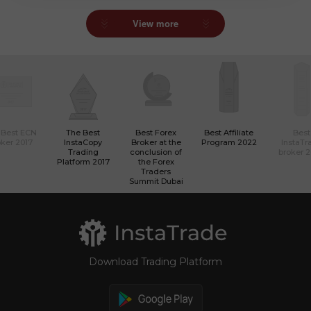
View more
 Best ECN
The Best
Best Forex
Best Affiliate
Best
ker 2017
InstaCopy
Broker at the
Program 2022
InstaTr
Trading
conclusion of
broker 
Platform 2017
the Forex
Traders
Summit Dubai
Download Trading Platform