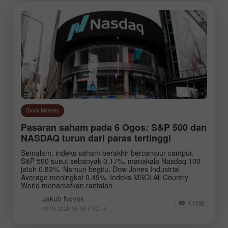
Stock Markets
Pasaran saham pada 6 Ogos: S&P 500 dan
NASDAQ turun dari paras tertinggi
Semalam, indeks saham berakhir bercampur-campur.
S&P 500 susut sebanyak 0.17%, manakala Nasdaq 100
jatuh 0.83%. Namun begitu, Dow Jones Industrial
Average meningkat 0.49%. Indeks MSCI All Country
World menamatkan rantaian.
Jakub Novak
1108
03:05 2026-08-06 UTC--4