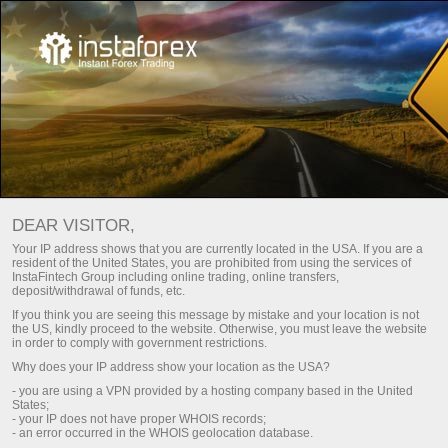
For traders
Trade analysis articles
Trade reviews
ANALISIS FOREX – KEMAS
DEAR VISITOR,
KINI PASARAN HARIAN
Your IP address shows that you are currently located in the USA. If you are a
resident of the United States, you are prohibited from using the services of
InstaFintech Group including online trading, online transfers,
deposit/withdrawal of funds, etc.
angan
Deposit wang
If you think you are seeing this message by mistake and your location is not
the US, kindly proceed to the website. Otherwise, you must leave the website
in order to comply with government restrictions.
o
Pengeluaran wang
Why does your IP address show your location as the USA?
- you are using a VPN provided by a hosting company based in the United
States;
- your IP does not have proper WHOIS records;
- an error occurred in the WHOIS geolocation database.
Fresh analysis articles