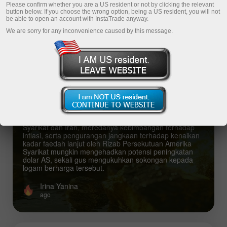
Please confirm whether you are a US resident or not by clicking the relevant
button below. If you choose the wrong option, being a US resident, you will not
be able to open an account with InstaTrade anyway.
Top analysis articles
We are sorry for any inconvenience caused by this message.
XAU/USD. Analisis Harga dan Ramalan.
Harapan terhadap Perjanjian Damai AS–
Iran Memberi Tekanan ke atas Dolar AS,
Menyokong Harga Emas
Harapan terhadap perjanjian damai antara Amerika
Syarikat dan Iran, meredanya kebimbangan terhadap
inflasi, serta pengurangan jangkaan terhadap kenaikan
kadar faedah lanjut oleh Rizab Persekutuan Amerika
Syarikat mungkin mengehadkan potensi peningkatan
dolar AS, sekali gus mengukuhkan sokongan kepada
logam berharga tersebut.
Irina Yanina
ago