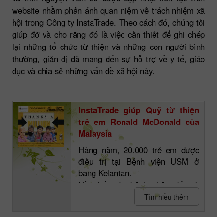
website nhằm phản ánh quan niệm về trách nhiệm xã
hội trong Công ty InstaTrade. Theo cách đó, chúng tôi
giúp đỡ và cho rằng đó là việc cần thiết để ghi chép
lại những tổ chức từ thiện và những con người bình
thường, giản dị đã mang đến sự hỗ trợ về y tế, giáo
dục và chia sẻ những vấn đề xã hội này.
InstaTrade giúp Quỹ từ thiện
trẻ em Ronald McDonald của
Malaysia
Hàng năm, 20.000 trẻ em được
điều trị tại Bệnh viện USM ở
bang Kelantan.
Hầu hết các bệnh nhân đến từ
các bang khác như Terengganu
Tìm hiều thêm
và Pahang.