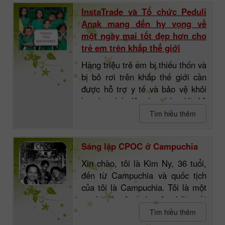
Đường đến bệnh viện mất hơn 2
InstaTrade và Tổ chức Peduli
giờ, và hầu hết trẻ em đều thuộc
Anak mang đến hy vọng về
gia đình có thu nhập thấp.
một ngày mai tốt đẹp hơn cho
trẻ em trên khắp thế giới
Hàng triệu trẻ em bị thiếu thốn và
bị bỏ rơi trên khắp thế giới cần
được hỗ trợ y tế và bảo vệ khỏi
bạo lực, bóc lột và nghèo đói. Vì
lý do này, từ thiện đã trở thành
Tìm hiều thêm
một hiện tượng xã hội phổ biến.
Đáp ứng nhu cầu của trẻ em là
Sáng lập CPOC ở Campuchia
cơ hội để chúng tôi tạo nên một
điều kỳ diệu nho nhỏ. Điều quan
Xin chào, tôi là Kim Ny, 36 tuổi,
Hơn nữa, chi phí điều trị cao.
trọng nhất là đừng thờ ơ vì cùng
đến từ Campuchia và quốc tịch
nhau chúng ta có thể làm được
của tôi là Campuchia. Tôi là một
Cha mẹ không có điều kiện đến
nhiều điều tốt.
người đàn ông tàn tật phải ngồi
thăm con cái liên tục.
trên xe lăn trong suốt quãng đời
Tìm hiều thêm
của mình. Mẹ tôi qua đời khi tôi