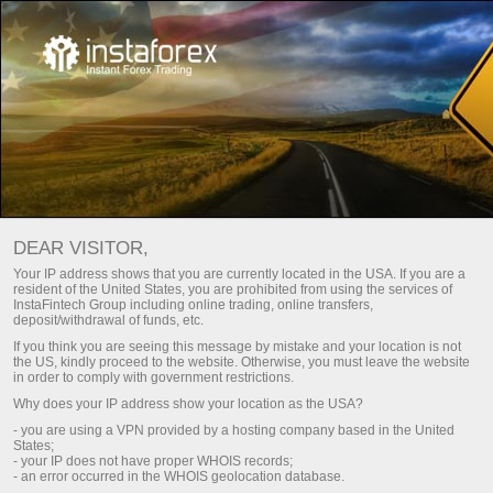
TRÁCH NHIỆM XÃ HỘI CỦA
DEAR VISITOR,
Your IP address shows that you are currently located in the USA. If you are a
INSTATRADE
resident of the United States, you are prohibited from using the services of
InstaFintech Group including online trading, online transfers,
deposit/withdrawal of funds, etc.
If you think you are seeing this message by mistake and your location is not
the US, kindly proceed to the website. Otherwise, you must leave the website
in order to comply with government restrictions.
Why does your IP address show your location as the USA?
- you are using a VPN provided by a hosting company based in the United
States;
- your IP does not have proper WHOIS records;
- an error occurred in the WHOIS geolocation database.