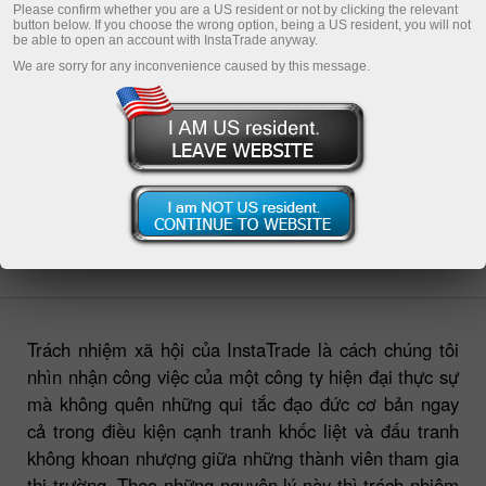
Please confirm whether you are a US resident or not by clicking the relevant
button below. If you choose the wrong option, being a US resident, you will not
be able to open an account with InstaTrade anyway.
We are sorry for any inconvenience caused by this message.
Một trong những nguyên tắc làm việc quan trọng của
Công ty InstaTrade là mang tính nhân văn vào trong
hoạt động kinh doanh. Khi đã trở thành nhà môi giới
được biết đến nhiều nhất trên thị trường tiền tệ,
InstaTrade nỗ lực hết mình để thực hiện ý tưởng làm
việc tuân thủ theo nguyên tắc kinh doanh công bằng
cũng như các tiêu chuẩn và nguyên tắc đạo đức.
Trách nhiệm xã hội của InstaTrade là cách chúng tôi
nhìn nhận công việc của một công ty hiện đại thực sự
mà không quên những qui tắc đạo đức cơ bản ngay
cả trong điều kiện cạnh tranh khốc liệt và đấu tranh
không khoan nhượng giữa những thành viên tham gia
thị trường. Theo những nguyên lý này thì trách nhiệm