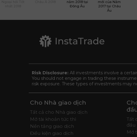
Ngoại hối Tốt
Châu Á 2018
năm 2018 tại
mới của Năm
nhất 2018
Đông Âu
2017 tại Châu
Âu
Risk Disclosure:
All investments involve a certai
You should not engage in trading these instrument
risk exposure. These types of investments may not 
Cho Nhà giao dịch
Cho
đầ
Tất cả cho Nhà giao dịch
Mở tài khoản tức thì
Tất 
đầu
Nền tảng giao dịch
Mở 
Điều kiện giao dịch