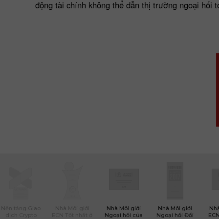
động tài chính không thể dẫn thị trường ngoại hối tớ
Nền tảng Giao
Nhà Môi giới
Nhà Môi giới
Nhà Môi giới
Nhà
dịch Crypto
ECN Tốt nhất ở
Ngoại hối của
Ngoại hối Đổi
ECN