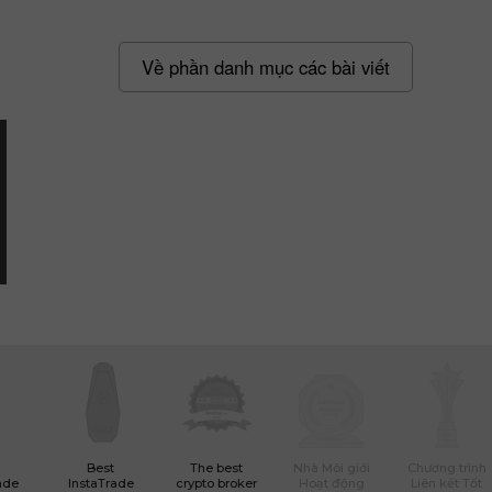
Về phần danh mục các bài viết
Best
The best
Nhà Môi giới
Chương trình
ade
InstaTrade
crypto broker
Hoạt động
Liên kết Tốt