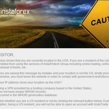
oản ngay lập tức
Tải nền tảng giao dịch Metatrader
Dành cho người mới
h
Dành cho đối tác
Company Serv
bắt đầu
NG KINH TẾ THẾ GIỚI
ISITOR,
ess shows that you are currently located in the USA. If you are a resident of the Uni
ibited from using the services of InstaFintech Group including online trading, online
chỉ đối với những người hoạt động trong lĩnh vực tài chính m
drawal of funds, etc.
ng bởi các biến động kinh tế. Một số người lo ngại về tỷ l
k you are seeing this message by mistake and your location is not the US, kindly pro
herwise, you must leave the website in order to comply with government restrictions
ur IP address show your location as the USA?
 khi công việc của họ liên quan trực tiếp đến tài chính và mọ
sing a VPN provided by a hosting company based in the United States;
oes not have proper WHOIS records;
o có lẽ mọi nhà giao dịch đều ít nhất một lần tự hỏi điều gì
occurred in the WHOIS geolocation database.
g thị trường ngoại hối sẽ phản ứng ra sao với một sự kiện lớn
irm whether you are a US resident or not by clicking the relevant button below. If y
ption, being a US resident, you will not be able to open an account with InstaTrad
ấu vết trên thị trường Forex với cả các hiệu ứng tích cực và h