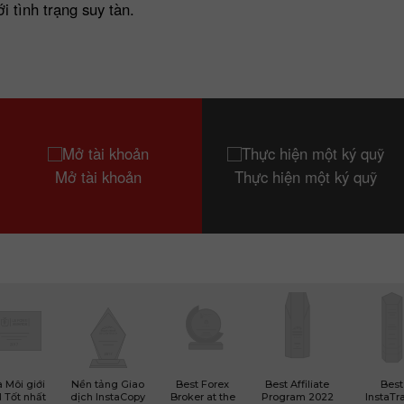
i tình trạng suy tàn.
Mở tài khoản
Thực hiện một ký quỹ
 Môi giới
Nền tảng Giao
Best Forex
Best Affiliate
Best
 Tốt nhất
dịch InstaCopy
Broker at the
Program 2022
InstaTr