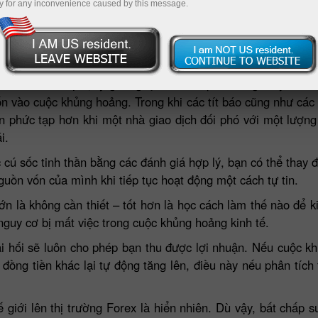
y for any inconvenience caused by this message.
ản ưng đúng đắn với các biến động tài chính và nỗ lực tìm r
g tin kinh tế khổng lồ như vậy. Trong suốt thời kỳ khủng ho
hính mất ổn định, tỷ giá ngoại hối trải qua những thay đổi lớ
ốn vào cuộc khủng hoảng. Trong khi các tít báo cũng như các
ên phức tạp hơn khi một nhà giao dịch đối phó với một lượng l
i.
 cú sốc tinh thần bằng các đánh giá hợp lý, bạn có thể thay 
guồn vốn của mình khi tiếp tục hoạt động một cách tự tin.
ớn là không cần thiết – tốt hơn là học cách làm thế nào để k
nguy cơ bị mất việc trong cuộc khủng hoảng kinh tế.
i hối sẽ luôn cho phép bạn thu được lợi nhuận. Nếu cuộc khủ
 đồng tiền khác lại tự động tăng lên, điều này nếu phân tích
giới lên thị trường Forex là hiển nhiên. Dù vậy, bất chấp s