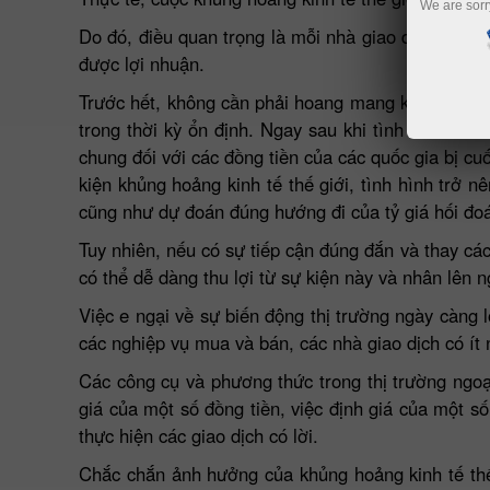
We are sorr
Do đó, điều quan trọng là mỗi nhà giao dịch cần ph
được lợi nhuận.
Trước hết, không cần phải hoang mang khi xử lý dòn
trong thời kỳ ổn định. Ngay sau khi tình hình tài c
chung đối với các đồng tiền của các quốc gia bị cu
kiện khủng hoảng kinh tế thế giới, tình hình trở n
cũng như dự đoán đúng hướng đi của tỷ giá hối đoá
Tuy nhiên, nếu có sự tiếp cận đúng đắn và thay các
có thể dễ dàng thu lợi từ sự kiện này và nhân lên n
Việc e ngại về sự biến động thị trường ngày càng l
các nghiệp vụ mua và bán, các nhà giao dịch có ít 
Các công cụ và phương thức trong thị trường ngoạ
giá của một số đồng tiền, việc định giá của một số
thực hiện các giao dịch có lời.
Chắc chắn ảnh hưởng của khủng hoảng kinh tế thế 