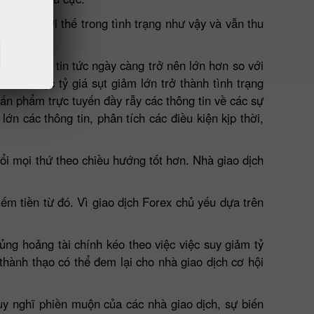
a những lợi thế trong tình trạng như vậy và vẫn thu
ảng, lượng tin tức ngày càng trở nên lớn hơn so với
n lao: việc tỷ giá sụt giảm lớn trở thành tình trạng
 ấn phẩm trực tuyến đầy rẫy các thông tin về các sự
ớn các thông tin, phân tích các điều kiện kịp thời,
đổi mọi thứ theo chiều hướng tốt hơn. Nhà giao dịch
iếm tiền từ đó. Vì giao dịch Forex chủ yếu dựa trên
ng hoảng tài chính kéo theo việc việc suy giảm tỷ
 thành thạo có thể đem lại cho nhà giao dịch cơ hội
uy nghĩ phiền muộn của các nhà giao dịch, sự biến