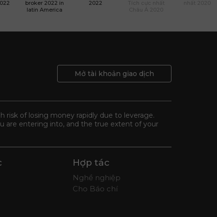
2022
broker 2022 in
2022
Tích cực nhất
nhất 2020
latin America
Châu Á 2020
Mở tài khoản giao dịch
gh risk of losing money rapidly due to leverage.
 are entering into, and the true extent of your
c
Hợp tác
Nghề nghiệp
Cho Báo chí