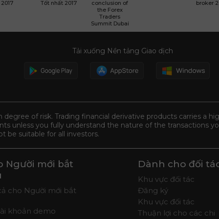
2017
Tốt nhất 2017
conclusion of
broker 
the Forex
Traders
Summit Dubai
Tải xuống Nền tảng Giao dịch
n degree of risk. Trading financial derivative products carries a hi
s unless you fully understand the nature of the transactions you
be suitable for all investors.
 Người mới bắt
Dành cho đối tá
u
Khu vực đối tác
cả cho Người mới bắt
Đăng ký
Khu vực đối tác
tài khoản demo
Thuận lợi cho các chi