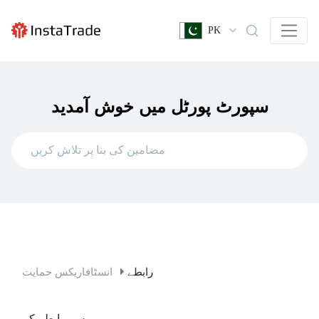
PK
سپورٹ پورٹل میں خوش آمدید
رابطے
انسٹافاریکس حمایت
ہم سے رابطہ کریں