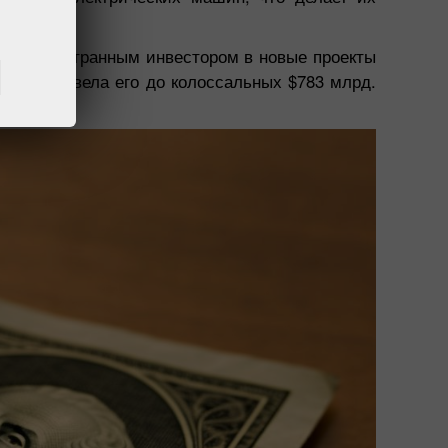
шим иностранным инвестором в новые проекты
ций и довела его до колоссальных $783 млрд.