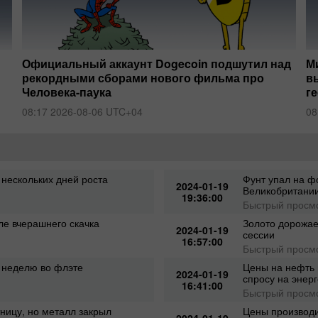
Официальный аккаунт Dogecoin подшутил над
М
рекордными сборами нового фильма про
в
Человека-паука
г
08:17 2026-08-06 UTC+04
08
нескольких дней роста
Фунт упал на ф
2024-01-19
Великобритани
19:36:00
Быстрый просм
ле вчерашнего скачка
Золото дорожае
2024-01-19
сессии
16:57:00
Быстрый просм
 неделю во флэте
Цены на нефть 
2024-01-19
спросу на энер
16:41:00
Быстрый просм
ницу, но металл закрыл
Цены производи
2024-01-19