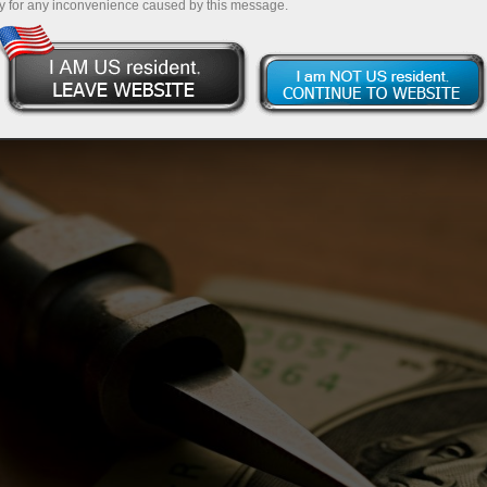
y for any inconvenience caused by this message.
ая.
 комплектующие в Штаты. Первая страна стала крупней
иями собирала портфель американских прямых инвести
гтон рубит сук, на котором сидит.