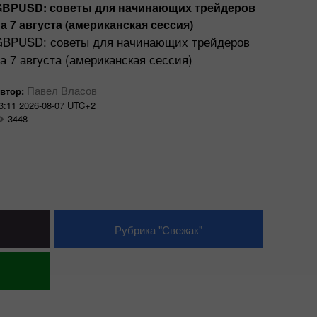
GBPUSD: советы для начинающих трейдеров
XAU/US
а 7 августа (американская сессия)
золото
GBPUSD: советы для начинающих трейдеров
Геопол
а 7 августа (американская сессия)
инфляц
ФРС п
Павел Власов
втор:
ограни
3:11 2026-08-07 UTC+2
3448
И
Автор:
13:44 20
3418
Рубрика "Свежак"