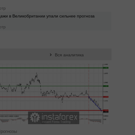
04:29
отр
ажи в Великобритании упали сильнее прогноза
2024-0
03:20
отр
Вся аналитика
рогнозы
Фундам