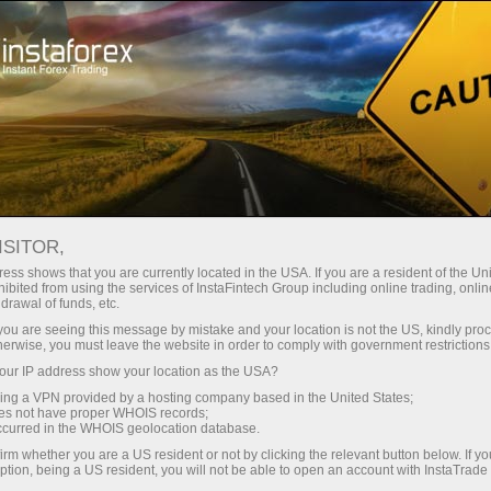
строе открытие счета
Торговая платформа
Начинающим
Партнерам
Сервисы комп
рубрики «Свежак»
ISITOR,
ess shows that you are currently located in the USA. If you are a resident of the Uni
ibited from using the services of InstaFintech Group including online trading, online
drawal of funds, etc.
о не делать. Все что вы скажете и все что вы сдел
k you are seeing this message by mistake and your location is not the US, kindly pro
аине и нежелание платить столько, сколько США пла
herwise, you must leave the website in order to comply with government restrictions
ос, и то же самое способен сделать юань, ведь гла
ur IP address show your location as the USA?
sing a VPN provided by a hosting company based in the United States;
oes not have proper WHOIS records;
 единственную цепочку поставок электромобилей и их 
occurred in the WHOIS geolocation database.
нии, на долю которых приходится треть импорта автомо
irm whether you are a US resident or not by clicking the relevant button below. If y
ption, being a US resident, you will not be able to open an account with InstaTrad
страны в 2024 произвели четверть всех аккумулято