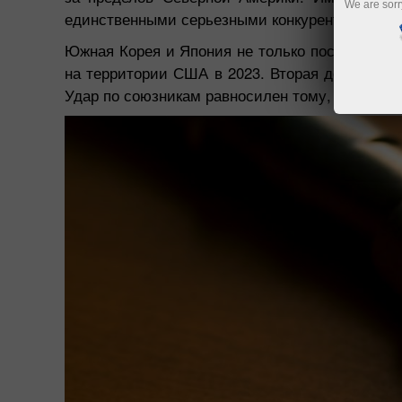
We are sorr
единственными серьезными конкурентами Кит
Южная Корея и Япония не только поставляют
на территории США в 2023. Вторая десятилет
Удар по союзникам равносилен тому, что Вашин