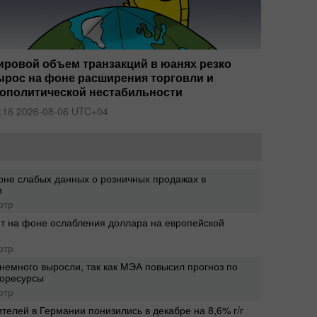
ировой объем транзакций в юанях резко
Германи
ырос на фоне расширения торговли и
рейтин
еополитической нестабильности
08:15 20
:16 2026-08-06 UTC+04
оне слабых данных о розничных продажах в
2024-0
и
12:29
отр
т на фоне ослабления доллара на европейской
2024-0
12:11
отр
немного выросли, так как МЭА повысил прогноз по
2024-0
горесурсы
06:50
отр
телей в Германии понизились в декабре на 8,6% г/г
2024-0