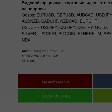
. Пара
Видеообзор рынка, торговые идеи, ответ
скольку
на вопросы
живают
Обзор: EURUSD, GBPUSD, AUDCAD, USDJPY
AUDNZD, CADСHF, NZDCAD, EURCHF,
ает
USDCHF, USDJPY, CADJPY, CHFJPY, GOLD,
ая
SILVER, USDRUB, BITCOIN, ETHEREUM, SPX
ок ФРС
NDX
Андрей Шевченко
Автор:
13:16 2026-08-07 UTC+2
4258
Горящий прогноз
Новости USD/RUB