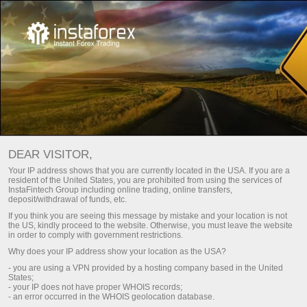
МОНИТОРИНГ СЧЕТА 51182058 -
DEAR VISITOR,
Your IP address shows that you are currently located in the USA. If you are a
TETA 0002
resident of the United States, you are prohibited from using the services of
InstaFintech Group including online trading, online transfers,
deposit/withdrawal of funds, etc.
If you think you are seeing this message by mistake and your location is not
the US, kindly proceed to the website. Otherwise, you must leave the website
in order to comply with government restrictions.
Простой
Продвинутый
Why does your IP address show your location as the USA?
СЧЕТ
ПРОЕКТ
- you are using a VPN provided by a hosting company based in the United
States;
51182058
teta 0002
- your IP does not have proper WHOIS records;
ЗАРЕГИСТРИРОВАН
- an error occurred in the WHOIS geolocation database.
ТИП СЧЕТА