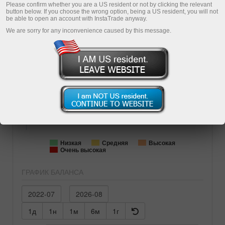
1486
дней
ПАММ
PIP
Please confirm whether you are a US resident or not by clicking the relevant
button below. If you choose the wrong option, being a US resident, you will not
Инвестирование
be able to open an account with InstaTrade anyway.
We are sorry for any inconvenience caused by this message.
БАЛАНС
СРЕДСТВА
50517.66
54694.81
СУММАРНАЯ ПРИБЫЛЬ
-36.65%
АГРЕССИВНОСТЬ ТОРГОВЛИ
Loading...
Низкая
Средняя
Высокая
Очень высокая
ГРАФИК БАЛАНСА
1д
1н
1м
6м
1г