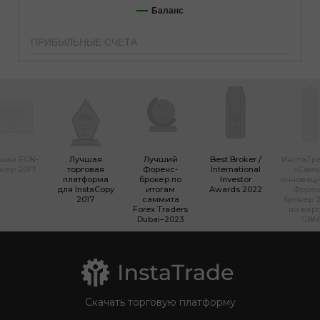
Баланс
ПРИБЫЛЬНЫЕ СЧЕТА
ший ECN-
Лучшая
Лучший
Best Broker /
ИнстаТр
кер 2017
торговая
Форекс-
International
«Сам
платформа
брокер по
Investor
инновац
для InstaCopy
итогам
Awards 2022
Форек
2017
саммита
брокер 2
Forex Traders
по вер
Dubai–2023
GBM
Скачать торговую платформу