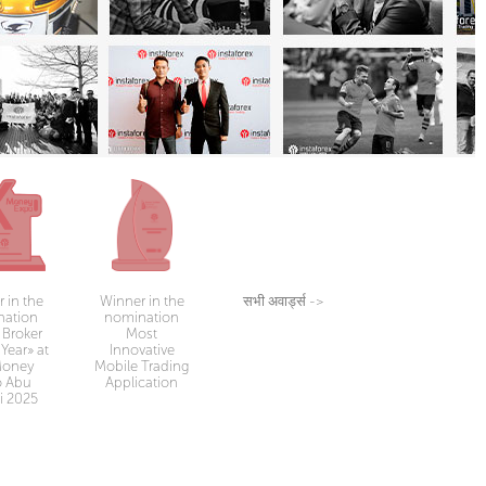
 in the
Winner in the
सभी अवार्ड्स
->
nation
nomination
 Broker
Most
Year» at
Innovative
Money
Mobile Trading
o Abu
Application
i 2025