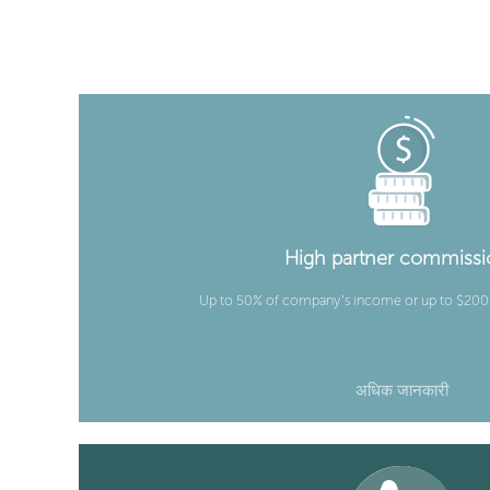
High partner commissi
Up to 50% of company’s income or up to $2000 
अधिक जानकारी