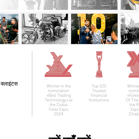
ं क्लाइंटस
Winner in the
Top 100
Winner
nomination
Trusted
nomi
«Best Trading
Financial
«Forex
Technology» at
Institutions
Of The 
the Dubai
the 
Forex Expo
Exp
2024
Dhab