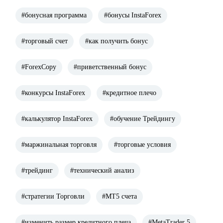
#бонусная программа
#бонусы InstaForex
#торговый счет
#как получить бонус
#ForexCopy
#приветственный бонус
#конкурсы InstaForex
#кредитное плечо
#калькулятор InstaForex
#обучение Трейдингу
#маржинальная торговля
#торговые условия
#трейдинг
#технический анализ
#стратегии Торговли
#МТ5 счета
#изменить размер кредитного плеча
#MetaTrader 5