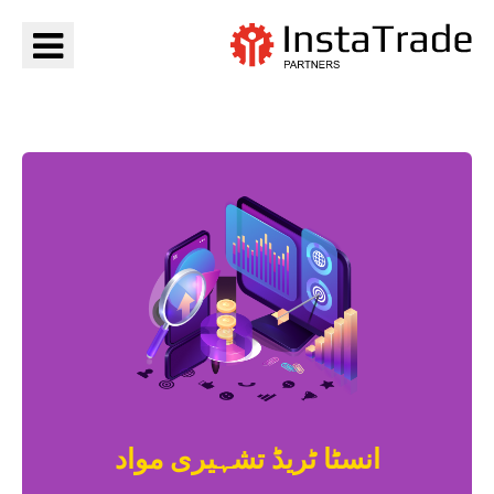
جائیں InstaTrade
انسٹا ٹریڈ تشہیری مواد