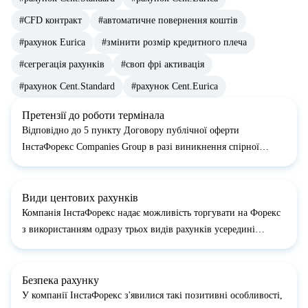
#CFD контракт
#автоматичне повернення коштів
#рахунок Eurica
#змінити розмір кредитного плеча
#сегрегація рахунків
#своп фрі активація
#рахунок Cent.Standard
#рахунок Cent.Eurica
Претензії до роботи термінала
Відповідно до 5 пункту Договору публічної оферти
ІнстаФорекс Companies Group в разі виникнення спірної
ситуації ви маєте право пред'явити компанії претензію.
Претензії приймаються протягом двох робочих днів з моменту
виникнення підстав для...
Види центових рахунків
Компанія ІнстаФорекс надає можливість торгувати на Форекс
з використанням одразу трьох видів рахунків усередині
одного: Micro Forex, Mini Forex, Standard Forex. Для того, щоб
уможливити таку технологію, було введено нестандартний
розмір лот...
Безпека рахунку
У компанії ІнстаФорекс з'явилися такі позитивні особливості,