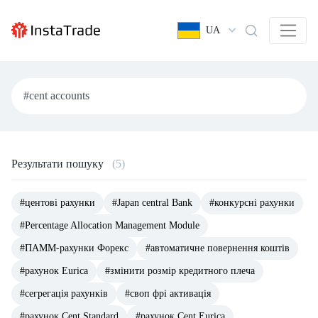
UA
Результати пошуку
(5)
#центові рахунки
#Japan central Bank
#конкурсні рахунки
#Percentage Allocation Management Module
#ПАММ-рахунки Форекс
#автоматичне повернення коштів
#рахунок Eurica
#змінити розмір кредитного плеча
#сегрегація рахунків
#своп фрі активація
#рахунок Cent.Standard
#рахунок Cent.Eurica