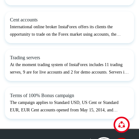
Forex, Standard Forex. In order to make such a technology
possible a nonstandard 10,000 lot was established, whic...
Cent accounts
International online broker InstaForex offers its clients the
opportunity to trade on the Forex market using accounts, the
currency of which is expressed in the US Cents.Cent.Standard and
Cent.Eurica account types are meant for beginning tr...
Trading servers
At the moment trading system of InstaForex includes 11 trading
serves, 9 are for live accounts and 2 for demo accounts. Servers in
the USA:InstaForex-USA.com (choose in the list of servers, or
type in InstaTrader settings - InstaForex-USA.c...
Terms of 100% Bonus campaign
The campaign applies to Standard USD, US Cent or Standard
EUR, EUR Cent accounts opened from May 15, 2014, and
excludes MT5 accounts and has no expiry date.