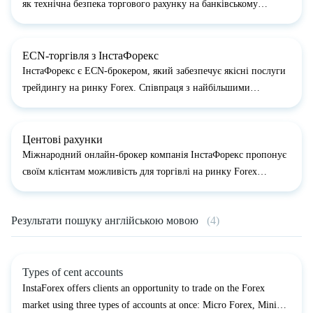
як технічна безпека торгового рахунку на банківському
рівні.Кожен клієнт може захистити свій торговий рахунок від
злому за допомогою підключення послуги SMS-паролів, яка
передбача...
ECN-торгівля з ІнстаФорекс
ІнстаФорекс є ECN-брокером, який забезпечує якісні послуги
трейдингу на ринку Forex. Співпраця з найбільшими
маркетмейкерами та великими брокерами-контрагентами,
разом з великою базою клієнтів забезпечують ІнстаФорекс
високу ліквідність і м...
Центові рахунки
Міжнародний онлайн-брокер компанія ІнстаФорекс пропонує
своїм клієнтам можливість для торгівлі на ринку Forex
використовуючи рахунки, валюта яких виражена в центах
США.&nbsp;Рахунки типів Cent.Standard і Cent.Eurica
Результати пошуку англійською мовою
(4)
призначені для початківц...
Types of cent accounts
InstaForex offers clients an opportunity to trade on the Forex
market using three types of accounts at once: Micro Forex, Mini