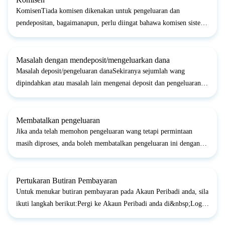
KomisenTiada komisen dikenakan untuk pengeluaran dan
pendepositan, bagaimanapun, perlu diingat bahawa komisen sistem
pembayaran itu sendiri (apabila memindahkan melalui EPS) atau
komisen bank (apabila mengkredit dan mengeluarkan melalui
pem...
Masalah dengan mendeposit/mengeluarkan dana
Masalah deposit/pengeluaran danaSekiranya sejumlah wang
dipindahkan atau masalah lain mengenai deposit dan pengeluaran
berlaku, sila hantar permintaan ke support@mail.instaforex.com.
Dalam permintaan, anda perlu menyatakan nombor akaun anda...
Membatalkan pengeluaran
Jika anda telah memohon pengeluaran wang tetapi permintaan
masih diproses, anda boleh membatalkan pengeluaran ini dengan
mengklik pada
pautan:&nbsp;https://secure.instaforex.com/en/cancel-
withdrawal.aspxAnda juga boleh menghubungi Jabatan...
Pertukaran Butiran Pembayaran
Untuk menukar butiran pembayaran pada Akaun Peribadi anda, sila
ikuti langkah berikut:Pergi ke Akaun Peribadi anda di&nbsp;Log
masuk menggunakan nama pengguna dan kata laluan anda. Pada