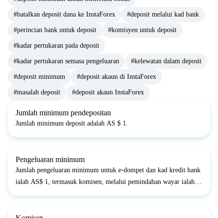
#batalkan deposit dana ke InstaForex
#deposit melalui kad bank
#perincian bank untuk deposit
#komisyen untuk deposit
#kadar pertukaran pada deposit
#kadar pertukaran semasa pengeluaran
#kelewatan dalam deposit
#deposit minimum
#deposit akaun di InstaForex
#masalah deposit
#deposit akaun InstaForex
Jumlah minimum pendepositan
Jumlah minimum deposit adalah AS $ 1.
Pengeluaran minimum
Jumlah pengeluaran minimum untuk e-dompet dan kad kredit bank
ialah AS$ 1, termasuk komisen, melalui pemindahan wayar ialah
AS$ 300, pengeluaran minimum ke dompet Bitcoin ialah 0.000118
BTC, kepada dompet LiteCoin bersamaan dengan AS$3. Kad...
Komisen